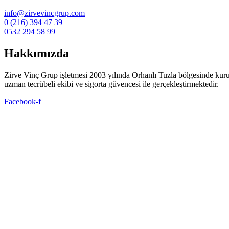
info@zirvevincgrup.com
0 (216) 394 47 39
0532 294 58 99
Hakkımızda
Zirve Vinç Grup işletmesi 2003 yılında Orhanlı Tuzla bölgesinde kuruldu. 
uzman tecrübeli ekibi ve sigorta güvencesi ile gerçekleştirmektedir.
Facebook-f