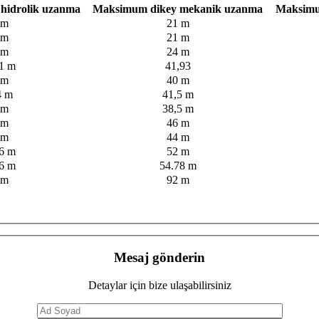
hidrolik uzanma
Maksimum dikey mekanik uzanma
Maksimu
 m
21 m
 m
21 m
 m
24 m
1 m
41,93
 m
40 m
4 m
41,5 m
 m
38,5 m
 m
46 m
 m
44 m
6 m
52 m
6 m
54.78 m
 m
92 m
Mesaj gönderin
Detaylar için bize ulaşabilirsiniz