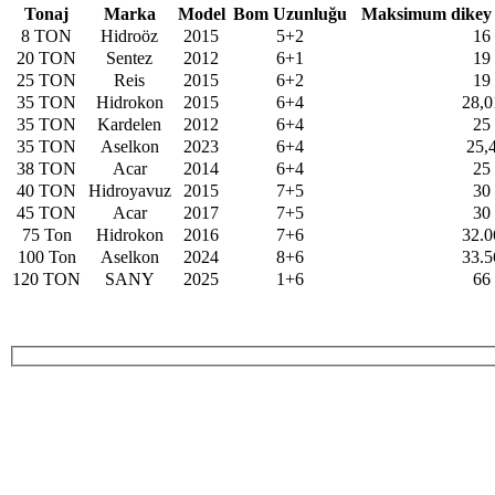
Tonaj
Marka
Model
Bom Uzunluğu
Maksimum dikey 
8 TON
Hidroöz
2015
5+2
16
20 TON
Sentez
2012
6+1
19
25 TON
Reis
2015
6+2
19
35 TON
Hidrokon
2015
6+4
28,0
35 TON
Kardelen
2012
6+4
25
35 TON
Aselkon
2023
6+4
25,
38 TON
Acar
2014
6+4
25
40 TON
Hidroyavuz
2015
7+5
30
45 TON
Acar
2017
7+5
30
75 Ton
Hidrokon
2016
7+6
32.0
100 Ton
Aselkon
2024
8+6
33.5
120 TON
SANY
2025
1+6
66