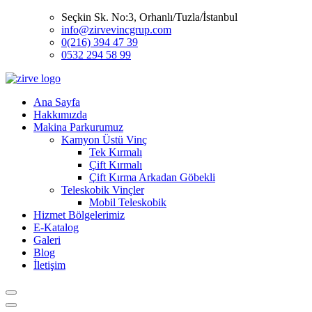
Seçkin Sk. No:3, Orhanlı/Tuzla/İstanbul
info@zirvevincgrup.com
0(216) 394 47 39
0532 294 58 99
Ana Sayfa
Hakkımızda
Makina Parkurumuz
Kamyon Üstü Vinç
Tek Kırmalı
Çift Kırmalı
Çift Kırma Arkadan Göbekli
Teleskobik Vinçler
Mobil Teleskobik
Hizmet Bölgelerimiz
E-Katalog
Galeri
Blog
İletişim