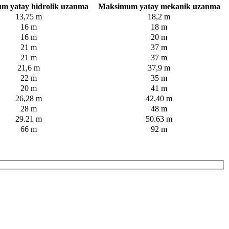
m yatay hidrolik uzanma
Maksimum yatay mekanik uzanma
13,75 m
18,2 m
16 m
18 m
16 m
20 m
21 m
37 m
21 m
37 m
21,6 m
37,9 m
22 m
35 m
20 m
41 m
26,28 m
42,40 m
28 m
48 m
29.21 m
50.63 m
66 m
92 m