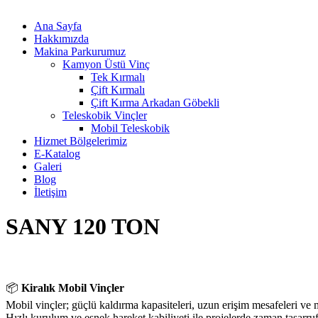
Ana Sayfa
Hakkımızda
Makina Parkurumuz
Kamyon Üstü Vinç
Tek Kırmalı
Çift Kırmalı
Çift Kırma Arkadan Göbekli
Teleskobik Vinçler
Mobil Teleskobik
Hizmet Bölgelerimiz
E-Katalog
Galeri
Blog
İletişim
SANY 120 TON
📦
Kiralık Mobil Vinçler
Mobil vinçler; güçlü kaldırma kapasiteleri, uzun erişim mesafeleri ve m
Hızlı kurulum ve esnek hareket kabiliyeti ile projelerde zaman tasarruf