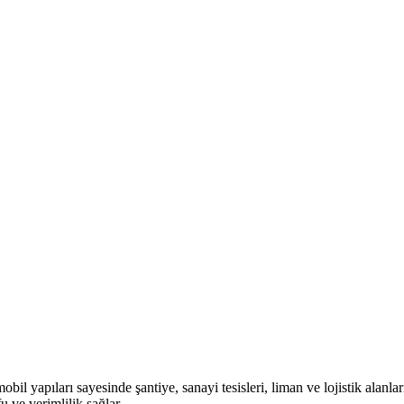
obil yapıları sayesinde şantiye, sanayi tesisleri, liman ve lojistik alan
u ve verimlilik sağlar.