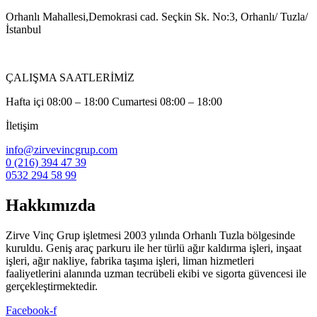
Orhanlı Mahallesi,Demokrasi cad. Seçkin Sk. No:3, Orhanlı/ Tuzla/
İstanbul
ÇALIŞMA SAATLERİMİZ
Hafta içi 08:00 – 18:00 Cumartesi 08:00 – 18:00
İletişim
info@zirvevincgrup.com
0 (216) 394 47 39
0532 294 58 99
Hakkımızda
Zirve Vinç Grup işletmesi 2003 yılında Orhanlı Tuzla bölgesinde
kuruldu. Geniş araç parkuru ile her türlü ağır kaldırma işleri, inşaat
işleri, ağır nakliye, fabrika taşıma işleri, liman hizmetleri
faaliyetlerini alanında uzman tecrübeli ekibi ve sigorta güvencesi ile
gerçekleştirmektedir.
Facebook-f