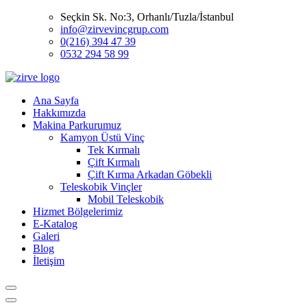
Seçkin Sk. No:3, Orhanlı/Tuzla/İstanbul
info@zirvevincgrup.com
0(216) 394 47 39
0532 294 58 99
Ana Sayfa
Hakkımızda
Makina Parkurumuz
Kamyon Üstü Vinç
Tek Kırmalı
Çift Kırmalı
Çift Kırma Arkadan Göbekli
Teleskobik Vinçler
Mobil Teleskobik
Hizmet Bölgelerimiz
E-Katalog
Galeri
Blog
İletişim