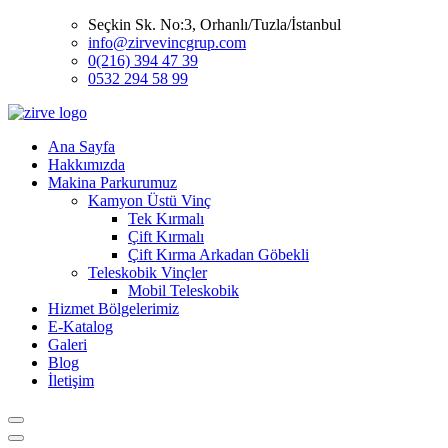
Seçkin Sk. No:3, Orhanlı/Tuzla/İstanbul
info@zirvevincgrup.com
0(216) 394 47 39
0532 294 58 99
Ana Sayfa
Hakkımızda
Makina Parkurumuz
Kamyon Üstü Vinç
Tek Kırmalı
Çift Kırmalı
Çift Kırma Arkadan Göbekli
Teleskobik Vinçler
Mobil Teleskobik
Hizmet Bölgelerimiz
E-Katalog
Galeri
Blog
İletişim