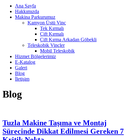
Ana Sayfa
Hakkımızda
Makina Parkurumuz
Kamyon Üstü Vinç
Tek Kırmalı
Çift Kırmalı
Çift Kırma Arkadan Göbekli
Teleskobik Vinçler
Mobil Teleskobik
Hizmet Bölgelerimiz
E-Katalog
Galeri
Blog
İletişim
Blog
Tuzla Makine Taşıma ve Montaj
Sürecinde Dikkat Edilmesi Gereken 7
Kritik Nokta