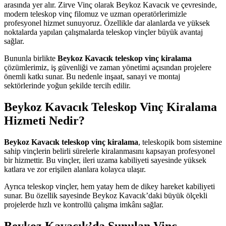
arasında yer alır. Zirve Vinç olarak Beykoz Kavacık ve çevresinde,
modern teleskop vinç filomuz ve uzman operatörlerimizle
profesyonel hizmet sunuyoruz. Özellikle dar alanlarda ve yüksek
noktalarda yapılan çalışmalarda teleskop vinçler büyük avantaj
sağlar.
Bununla birlikte
Beykoz Kavacık teleskop vinç kiralama
çözümlerimiz, iş güvenliği ve zaman yönetimi açısından projelere
önemli katkı sunar. Bu nedenle inşaat, sanayi ve montaj
sektörlerinde yoğun şekilde tercih edilir.
Beykoz Kavacık Teleskop Vinç Kiralama
Hizmeti Nedir?
Beykoz Kavacık teleskop vinç kiralama
, teleskopik bom sistemine
sahip vinçlerin belirli sürelerle kiralanmasını kapsayan profesyonel
bir hizmettir. Bu vinçler, ileri uzama kabiliyeti sayesinde yüksek
katlara ve zor erişilen alanlara kolayca ulaşır.
Ayrıca teleskop vinçler, hem yatay hem de dikey hareket kabiliyeti
sunar. Bu özellik sayesinde Beykoz Kavacık’daki büyük ölçekli
projelerde hızlı ve kontrollü çalışma imkânı sağlar.
Beykoz Kavacık’da Sunulan Vinç