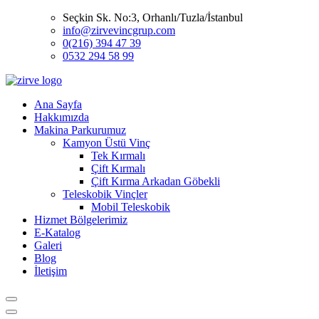
Seçkin Sk. No:3, Orhanlı/Tuzla/İstanbul
info@zirvevincgrup.com
0(216) 394 47 39
0532 294 58 99
Ana Sayfa
Hakkımızda
Makina Parkurumuz
Kamyon Üstü Vinç
Tek Kırmalı
Çift Kırmalı
Çift Kırma Arkadan Göbekli
Teleskobik Vinçler
Mobil Teleskobik
Hizmet Bölgelerimiz
E-Katalog
Galeri
Blog
İletişim