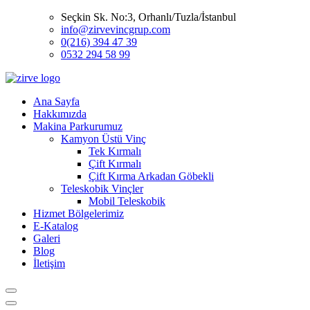
Seçkin Sk. No:3, Orhanlı/Tuzla/İstanbul
info@zirvevincgrup.com
0(216) 394 47 39
0532 294 58 99
Ana Sayfa
Hakkımızda
Makina Parkurumuz
Kamyon Üstü Vinç
Tek Kırmalı
Çift Kırmalı
Çift Kırma Arkadan Göbekli
Teleskobik Vinçler
Mobil Teleskobik
Hizmet Bölgelerimiz
E-Katalog
Galeri
Blog
İletişim