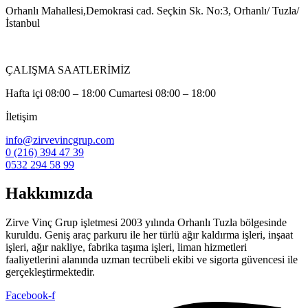
Orhanlı Mahallesi,Demokrasi cad. Seçkin Sk. No:3, Orhanlı/ Tuzla/
İstanbul
ÇALIŞMA SAATLERİMİZ
Hafta içi 08:00 – 18:00 Cumartesi 08:00 – 18:00
İletişim
info@zirvevincgrup.com
0 (216) 394 47 39
0532 294 58 99
Hakkımızda
Zirve Vinç Grup işletmesi 2003 yılında Orhanlı Tuzla bölgesinde
kuruldu. Geniş araç parkuru ile her türlü ağır kaldırma işleri, inşaat
işleri, ağır nakliye, fabrika taşıma işleri, liman hizmetleri
faaliyetlerini alanında uzman tecrübeli ekibi ve sigorta güvencesi ile
gerçekleştirmektedir.
Facebook-f