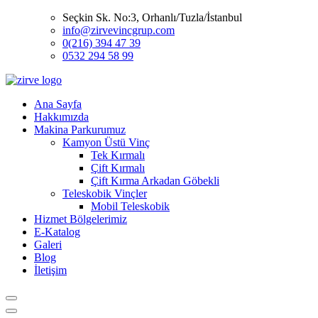
Seçkin Sk. No:3, Orhanlı/Tuzla/İstanbul
info@zirvevincgrup.com
0(216) 394 47 39
0532 294 58 99
Ana Sayfa
Hakkımızda
Makina Parkurumuz
Kamyon Üstü Vinç
Tek Kırmalı
Çift Kırmalı
Çift Kırma Arkadan Göbekli
Teleskobik Vinçler
Mobil Teleskobik
Hizmet Bölgelerimiz
E-Katalog
Galeri
Blog
İletişim