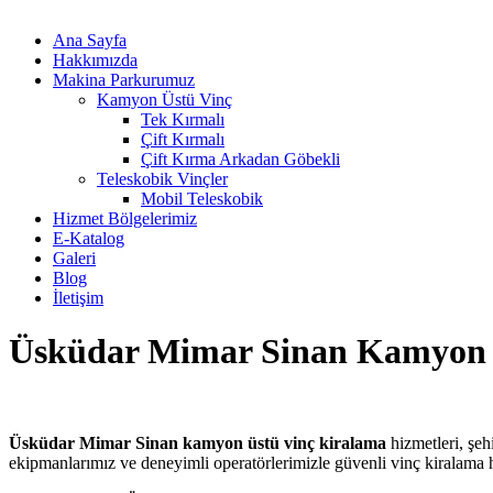
Ana Sayfa
Hakkımızda
Makina Parkurumuz
Kamyon Üstü Vinç
Tek Kırmalı
Çift Kırmalı
Çift Kırma Arkadan Göbekli
Teleskobik Vinçler
Mobil Teleskobik
Hizmet Bölgelerimiz
E-Katalog
Galeri
Blog
İletişim
Üsküdar Mimar Sinan Kamyon 
Üsküdar Mimar Sinan kamyon üstü vinç kiralama
hizmetleri, şeh
ekipmanlarımız ve deneyimli operatörlerimizle güvenli vinç kiralama hiz