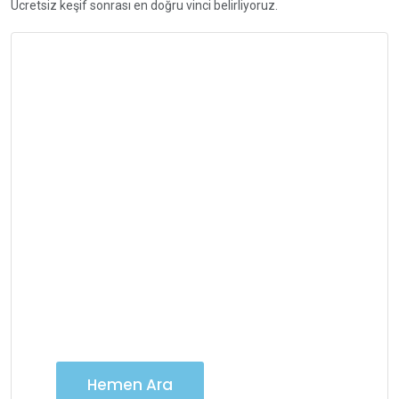
Ücretsiz keşif sonrası en doğru vinci belirliyoruz.
İletişime Geç
Vinç Kiralama
Hizmetlerimiz için 7/24
iletişime geçebilirsiniz
Hemen Ara