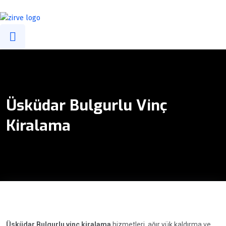
info@zirvevincgrup.com
0(216) 394 47 39
0532 294 58 99
Üsküdar Bulgurlu Vinç
Kiralama
Üsküdar Bulgurlu vinç kiralama
hizmetleri, ağır yük kaldırma ve