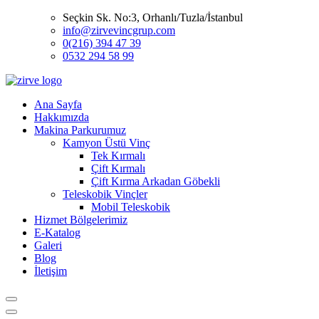
Seçkin Sk. No:3, Orhanlı/Tuzla/İstanbul
info@zirvevincgrup.com
0(216) 394 47 39
0532 294 58 99
Ana Sayfa
Hakkımızda
Makina Parkurumuz
Kamyon Üstü Vinç
Tek Kırmalı
Çift Kırmalı
Çift Kırma Arkadan Göbekli
Teleskobik Vinçler
Mobil Teleskobik
Hizmet Bölgelerimiz
E-Katalog
Galeri
Blog
İletişim