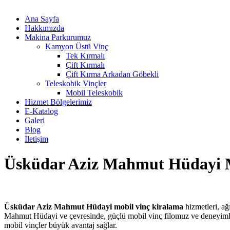
Ana Sayfa
Hakkımızda
Makina Parkurumuz
Kamyon Üstü Vinç
Tek Kırmalı
Çift Kırmalı
Çift Kırma Arkadan Göbekli
Teleskobik Vinçler
Mobil Teleskobik
Hizmet Bölgelerimiz
E-Katalog
Galeri
Blog
İletişim
Üsküdar Aziz Mahmut Hüdayi M
Üsküdar Aziz Mahmut Hüdayi mobil vinç kiralama
hizmetleri, ağ
Mahmut Hüdayi ve çevresinde, güçlü mobil vinç filomuz ve deneyimli o
mobil vinçler büyük avantaj sağlar.