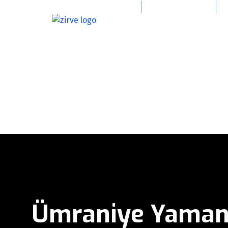
info@zirvevincgrup.com
0(216) 394 47 39
Ümraniye Yamane