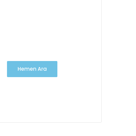
Vinç Kiralama
Hizmetlerimiz için
7/24 iletişime
geçebilirsiniz
Hemen Ara