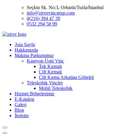
Seçkin Sk. No:3, Orhanlı/Tuzla/İstanbul
info@zirvevincgrup.com
0(216) 394 47 39
0532 294 58 99
Ana Sayfa
Hakkımızda
Makina Parkurumuz
Kamyon Üstü Vinç
Tek Kırmalı
Çift Kırmalı
Çift Kırma Arkadan Göbekli
Teleskobik Vinçler
Mobil Teleskobik
Hizmet Bölgelerimiz
E-Katalog
Galeri
Blog
İletişim