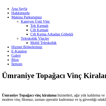
Ana Sayfa
Hakkımızda
Makina Parkurumuz
Kamyon Üstü Vinç
Tek Kırmalı
Çift Kırmalı
Çift Kırma Arkadan Göbekli
Teleskobik Vinçler
Mobil Teleskobik
Hizmet Bölgelerimiz
E-Katalog
Galeri
Blog
İletişim
Ümraniye Topağacı Vinç Kiral
Ümraniye Topağacı vinç kiralama
hizmetleri, ağır yük kaldırma ve
modern vinç filomuz, uzman operatör kadromuz ve iş güvenliği odakl