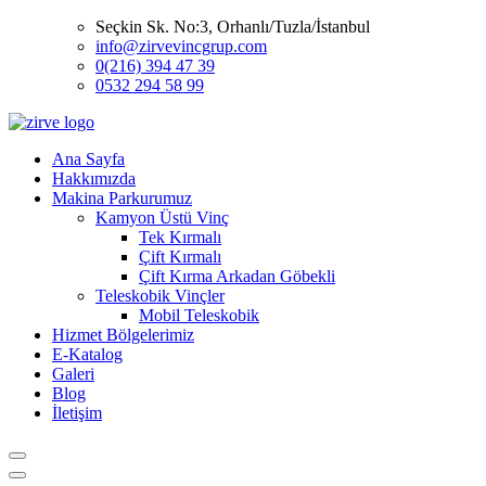
Seçkin Sk. No:3, Orhanlı/Tuzla/İstanbul
info@zirvevincgrup.com
0(216) 394 47 39
0532 294 58 99
Ana Sayfa
Hakkımızda
Makina Parkurumuz
Kamyon Üstü Vinç
Tek Kırmalı
Çift Kırmalı
Çift Kırma Arkadan Göbekli
Teleskobik Vinçler
Mobil Teleskobik
Hizmet Bölgelerimiz
E-Katalog
Galeri
Blog
İletişim