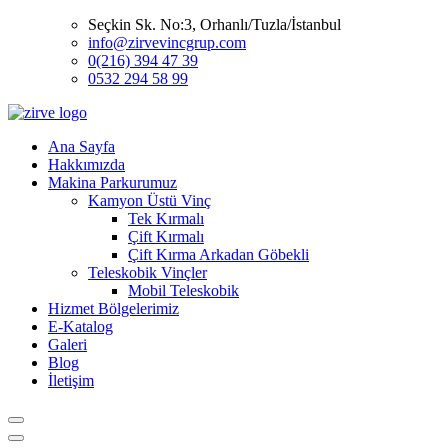
Seçkin Sk. No:3, Orhanlı/Tuzla/İstanbul
info@zirvevincgrup.com
0(216) 394 47 39
0532 294 58 99
Ana Sayfa
Hakkımızda
Makina Parkurumuz
Kamyon Üstü Vinç
Tek Kırmalı
Çift Kırmalı
Çift Kırma Arkadan Göbekli
Teleskobik Vinçler
Mobil Teleskobik
Hizmet Bölgelerimiz
E-Katalog
Galeri
Blog
İletişim