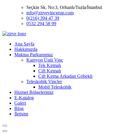
Seçkin Sk. No:3, Orhanlı/Tuzla/İstanbul
info@zirvevincgrup.com
0(216) 394 47 39
0532 294 58 99
Ana Sayfa
Hakkımızda
Makina Parkurumuz
Kamyon Üstü Vinç
Tek Kırmalı
Çift Kırmalı
Çift Kırma Arkadan Göbekli
Teleskobik Vinçler
Mobil Teleskobik
Hizmet Bölgelerimiz
E-Katalog
Galeri
Blog
İletişim