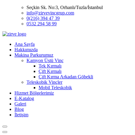
Seçkin Sk. No:3, Orhanlı/Tuzla/İstanbul
info@zirvevincgrup.com
0(216) 394 47 39
0532 294 58 99
Ana Sayfa
Hakkımızda
Makina Parkurumuz
Kamyon Üstü Vinç
Tek Kırmalı
Çift Kırmalı
Çift Kırma Arkadan Göbekli
Teleskobik Vinçler
Mobil Teleskobik
Hizmet Bölgelerimiz
E-Katalog
Galeri
Blog
İletişim