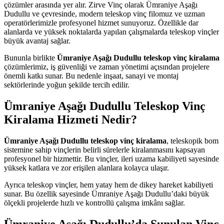
çözümler arasında yer alır. Zirve Vinç olarak Ümraniye Aşağı
Dudullu ve çevresinde, modern teleskop vinç filomuz ve uzman
operatörlerimizle profesyonel hizmet sunuyoruz. Özellikle dar
alanlarda ve yüksek noktalarda yapılan çalışmalarda teleskop vinçler
büyük avantaj sağlar.
Bununla birlikte
Ümraniye Aşağı Dudullu teleskop vinç kiralama
çözümlerimiz, iş güvenliği ve zaman yönetimi açısından projelere
önemli katkı sunar. Bu nedenle inşaat, sanayi ve montaj
sektörlerinde yoğun şekilde tercih edilir.
Ümraniye Aşağı Dudullu Teleskop Vinç
Kiralama Hizmeti Nedir?
Ümraniye Aşağı Dudullu teleskop vinç kiralama
, teleskopik bom
sistemine sahip vinçlerin belirli sürelerle kiralanmasını kapsayan
profesyonel bir hizmettir. Bu vinçler, ileri uzama kabiliyeti sayesinde
yüksek katlara ve zor erişilen alanlara kolayca ulaşır.
Ayrıca teleskop vinçler, hem yatay hem de dikey hareket kabiliyeti
sunar. Bu özellik sayesinde Ümraniye Aşağı Dudullu’daki büyük
ölçekli projelerde hızlı ve kontrollü çalışma imkânı sağlar.
Ümraniye Aşağı Dudullu’da Sunulan Vinç