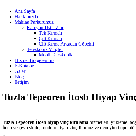
Ana Sayfa
Hakkımızda
Makina Parkurumuz
Kamyon Üstü Vinç
Tek Kırmalı
Çift Kırmalı
Çift Kırma Arkadan Göbekli
Teleskobik Vinçler
Mobil Teleskobik
Hizmet Bölgelerimiz
E-Katalog
Galeri
Blog
İletişim
Tuzla Tepeoren İtosb Hiyap Vin
Tuzla Tepeoren İtosb hiyap vinç kiralama
hizmetleri, yükleme, boşa
İtosb ve çevresinde, modern hiyap vinç filomuz ve deneyimli operatör