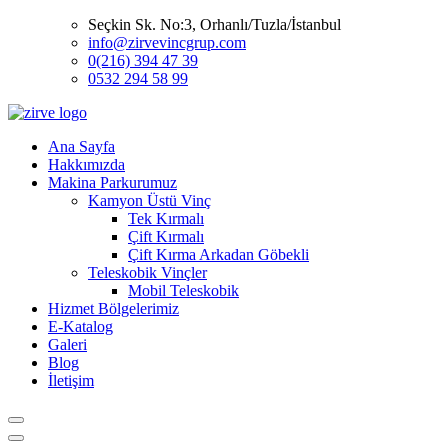
Seçkin Sk. No:3, Orhanlı/Tuzla/İstanbul
info@zirvevincgrup.com
0(216) 394 47 39
0532 294 58 99
Ana Sayfa
Hakkımızda
Makina Parkurumuz
Kamyon Üstü Vinç
Tek Kırmalı
Çift Kırmalı
Çift Kırma Arkadan Göbekli
Teleskobik Vinçler
Mobil Teleskobik
Hizmet Bölgelerimiz
E-Katalog
Galeri
Blog
İletişim