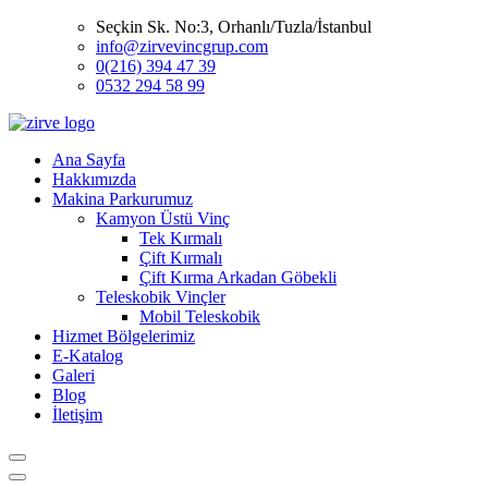
Seçkin Sk. No:3, Orhanlı/Tuzla/İstanbul
info@zirvevincgrup.com
0(216) 394 47 39
0532 294 58 99
Ana Sayfa
Hakkımızda
Makina Parkurumuz
Kamyon Üstü Vinç
Tek Kırmalı
Çift Kırmalı
Çift Kırma Arkadan Göbekli
Teleskobik Vinçler
Mobil Teleskobik
Hizmet Bölgelerimiz
E-Katalog
Galeri
Blog
İletişim