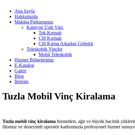
Ana Sayfa
Hakkımızda
Makina Parkurumuz
Kamyon Üstü Vinç
Tek Kırmalı
Çift Kırmalı
Çift Kırma Arkadan Göbekli
Teleskobik Vinçler
Mobil Teleskobik
Hizmet Bölgelerimiz
E-Katalog
Galeri
Blog
İletişim
Tuzla Mobil Vinç Kiralama
Tuzla mobil vinç kiralama
hizmetleri, ağır ve büyük hacimli yüklerin
filomuz ve deneyimli operatör kadromuzla profesyonel hizmet sunuyoruz