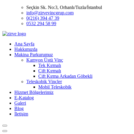
Seçkin Sk. No:3, Orhanlı/Tuzla/İstanbul
info@zirvevincgrup.com
0(216) 394 47 39
0532 294 58 99
Ana Sayfa
Hakkımızda
Makina Parkurumuz
Kamyon Üstü Vinç
Tek Kırmalı
Çift Kırmalı
Çift Kırma Arkadan Göbekli
Teleskobik Vinçler
Mobil Teleskobik
Hizmet Bölgelerimiz
E-Katalog
Galeri
Blog
İletişim