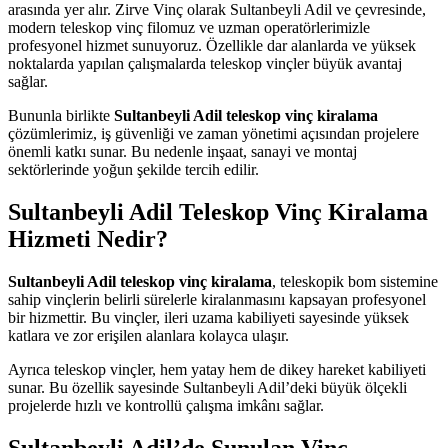
arasında yer alır. Zirve Vinç olarak Sultanbeyli Adil ve çevresinde,
modern teleskop vinç filomuz ve uzman operatörlerimizle
profesyonel hizmet sunuyoruz. Özellikle dar alanlarda ve yüksek
noktalarda yapılan çalışmalarda teleskop vinçler büyük avantaj
sağlar.
Bununla birlikte
Sultanbeyli Adil teleskop vinç kiralama
çözümlerimiz, iş güvenliği ve zaman yönetimi açısından projelere
önemli katkı sunar. Bu nedenle inşaat, sanayi ve montaj
sektörlerinde yoğun şekilde tercih edilir.
Sultanbeyli Adil Teleskop Vinç Kiralama
Hizmeti Nedir?
Sultanbeyli Adil teleskop vinç kiralama
, teleskopik bom sistemine
sahip vinçlerin belirli sürelerle kiralanmasını kapsayan profesyonel
bir hizmettir. Bu vinçler, ileri uzama kabiliyeti sayesinde yüksek
katlara ve zor erişilen alanlara kolayca ulaşır.
Ayrıca teleskop vinçler, hem yatay hem de dikey hareket kabiliyeti
sunar. Bu özellik sayesinde Sultanbeyli Adil’deki büyük ölçekli
projelerde hızlı ve kontrollü çalışma imkânı sağlar.
Sultanbeyli Adil’de Sunulan Vinç