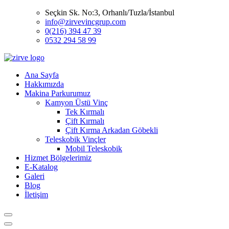
Seçkin Sk. No:3, Orhanlı/Tuzla/İstanbul
info@zirvevincgrup.com
0(216) 394 47 39
0532 294 58 99
Ana Sayfa
Hakkımızda
Makina Parkurumuz
Kamyon Üstü Vinç
Tek Kırmalı
Çift Kırmalı
Çift Kırma Arkadan Göbekli
Teleskobik Vinçler
Mobil Teleskobik
Hizmet Bölgelerimiz
E-Katalog
Galeri
Blog
İletişim