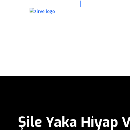
info@zirvevincgrup.com
0(216) 394 47 39
Şile Yaka Hiyap 