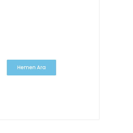
Vinç Kiralama
Hizmetlerimiz için
7/24 iletişime
geçebilirsiniz
Hemen Ara