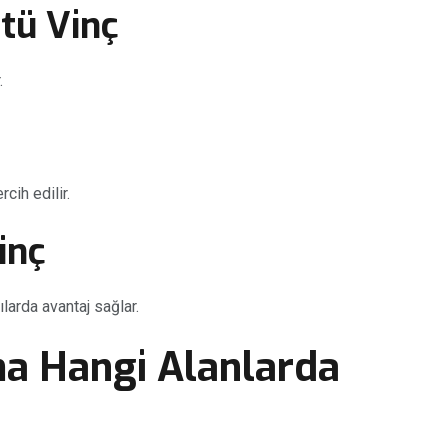
tü Vinç
.
cih edilir.
inç
arda avantaj sağlar.
ma Hangi Alanlarda