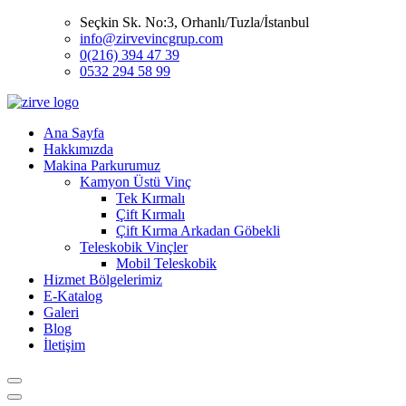
Seçkin Sk. No:3, Orhanlı/Tuzla/İstanbul
info@zirvevincgrup.com
0(216) 394 47 39
0532 294 58 99
Ana Sayfa
Hakkımızda
Makina Parkurumuz
Kamyon Üstü Vinç
Tek Kırmalı
Çift Kırmalı
Çift Kırma Arkadan Göbekli
Teleskobik Vinçler
Mobil Teleskobik
Hizmet Bölgelerimiz
E-Katalog
Galeri
Blog
İletişim