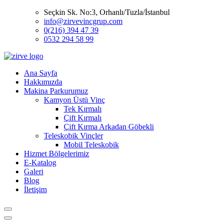
Seçkin Sk. No:3, Orhanlı/Tuzla/İstanbul
info@zirvevincgrup.com
0(216) 394 47 39
0532 294 58 99
Ana Sayfa
Hakkımızda
Makina Parkurumuz
Kamyon Üstü Vinç
Tek Kırmalı
Çift Kırmalı
Çift Kırma Arkadan Göbekli
Teleskobik Vinçler
Mobil Teleskobik
Hizmet Bölgelerimiz
E-Katalog
Galeri
Blog
İletişim