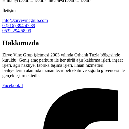
Hafta içi 08:00 – 18:00 Cumartesi 08:00 – 18:00
İletişim
info@zirvevincgrup.com
0 (216) 394 47 39
0532 294 58 99
Hakkımızda
Zirve Vinç Grup işletmesi 2003 yılında Orhanlı Tuzla bölgesinde
kuruldu. Geniş araç parkuru ile her türlü ağır kaldırma işleri, inşaat
işleri, ağır nakliye, fabrika taşıma işleri, liman hizmetleri
faaliyetlerini alanında uzman tecrübeli ekibi ve sigorta güvencesi ile
gerçekleştirmektedir.
Facebook-f