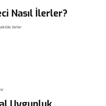
i Nasıl İlerler?
ekilde ilerler:
ır.
sal Uygunluk