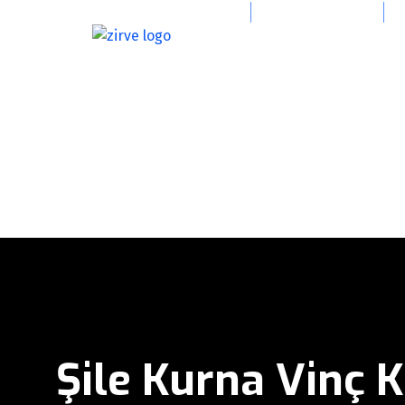
info@zirvevincgrup.com
0(216) 394 47 39
Şile Kurna Vinç 