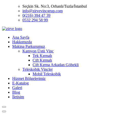
Seçkin Sk. No:3, Orhanlı/Tuzla/İstanbul
info@zirvevincgrup.com
0(216) 394 47 39
0532 294 58 99
Ana Sayfa
Hakkımızda
Makina Parkurumuz
Kamyon Üstü Vinç
Tek Kırmalı
Çift Kırmalı
Çift Kırma Arkadan Göbekli
Teleskobik Vinçler
Mobil Teleskobik
Hizmet Bölgelerimiz
E-Katalog
Galeri
Blog
İletişim