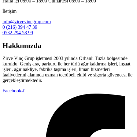
Hafta içi 08:00 – 18:00 Cumartesi 08:00 – 18:00
İletişim
info@zirvevincgrup.com
0 (216) 394 47 39
0532 294 58 99
Hakkımızda
Zirve Vinç Grup işletmesi 2003 yılında Orhanlı Tuzla bölgesinde
kuruldu. Geniş araç parkuru ile her türlü ağır kaldırma işleri, inşaat
işleri, ağır nakliye, fabrika taşıma işleri, liman hizmetleri
faaliyetlerini alanında uzman tecrübeli ekibi ve sigorta güvencesi ile
gerçekleştirmektedir.
Facebook-f