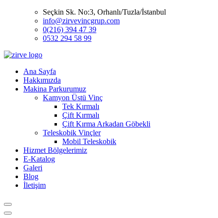
Seçkin Sk. No:3, Orhanlı/Tuzla/İstanbul
info@zirvevincgrup.com
0(216) 394 47 39
0532 294 58 99
Ana Sayfa
Hakkımızda
Makina Parkurumuz
Kamyon Üstü Vinç
Tek Kırmalı
Çift Kırmalı
Çift Kırma Arkadan Göbekli
Teleskobik Vinçler
Mobil Teleskobik
Hizmet Bölgelerimiz
E-Katalog
Galeri
Blog
İletişim