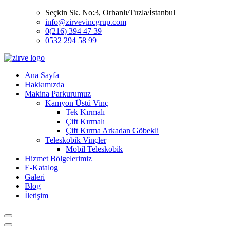
Seçkin Sk. No:3, Orhanlı/Tuzla/İstanbul
info@zirvevincgrup.com
0(216) 394 47 39
0532 294 58 99
Ana Sayfa
Hakkımızda
Makina Parkurumuz
Kamyon Üstü Vinç
Tek Kırmalı
Çift Kırmalı
Çift Kırma Arkadan Göbekli
Teleskobik Vinçler
Mobil Teleskobik
Hizmet Bölgelerimiz
E-Katalog
Galeri
Blog
İletişim