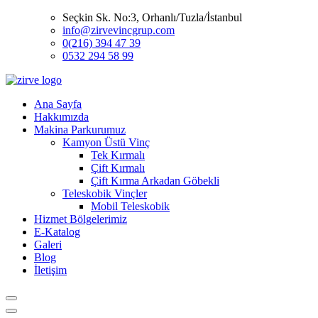
Seçkin Sk. No:3, Orhanlı/Tuzla/İstanbul
info@zirvevincgrup.com
0(216) 394 47 39
0532 294 58 99
Ana Sayfa
Hakkımızda
Makina Parkurumuz
Kamyon Üstü Vinç
Tek Kırmalı
Çift Kırmalı
Çift Kırma Arkadan Göbekli
Teleskobik Vinçler
Mobil Teleskobik
Hizmet Bölgelerimiz
E-Katalog
Galeri
Blog
İletişim