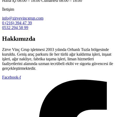
Hafta içi 08:00 – 18:00 Cumartesi 08:00 – 18:00
İletişim
info@zirvevincgrup.com
0 (216) 394 47 39
0532 294 58 99
Hakkımızda
Zirve Vinç Grup işletmesi 2003 yılında Orhanlı Tuzla bölgesinde
kuruldu. Geniş araç parkuru ile her türlü ağır kaldırma işleri, inşaat
işleri, ağır nakliye, fabrika taşıma işleri, liman hizmetleri
faaliyetlerini alanında uzman tecrübeli ekibi ve sigorta güvencesi ile
gerçekleştirmektedir.
Facebook-f