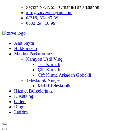
Seçkin Sk. No:3, Orhanlı/Tuzla/İstanbul
info@zirvevincgrup.com
0(216) 394 47 39
0532 294 58 99
Ana Sayfa
Hakkımızda
Makina Parkurumuz
Kamyon Üstü Vinç
Tek Kırmalı
Çift Kırmalı
Çift Kırma Arkadan Göbekli
Teleskobik Vinçler
Mobil Teleskobik
Hizmet Bölgelerimiz
E-Katalog
Galeri
Blog
İletişim