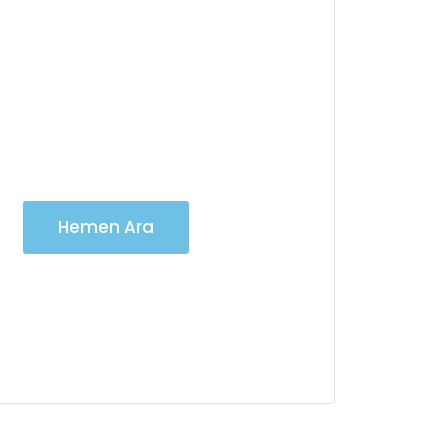
Vinç Kiralama
Hizmetlerimiz için
7/24 iletişime
geçebilirsiniz
Hemen Ara