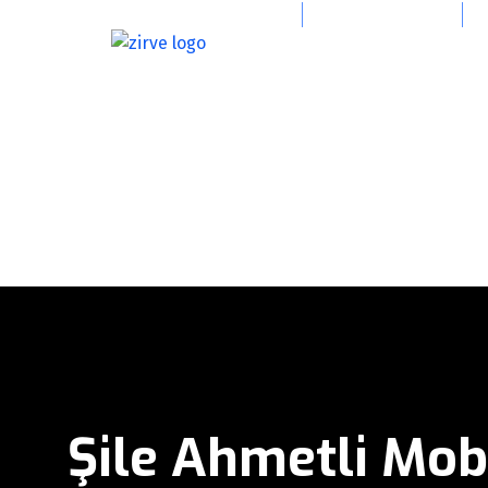
info@zirvevincgrup.com
0(216) 394 47 39
Şile Ahmetli Mob