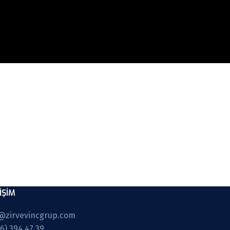
IŞIM
@zirvevincgrup.com
16) 394 47 39