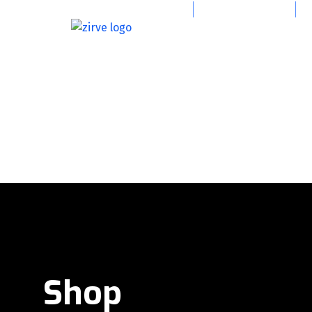
info@zirvevincgrup.com
0(216) 394 47 39
Shop