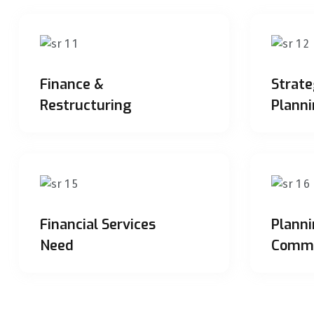
Finance &
Strate
Restructuring
Plann
Financial Services
Plann
Need
Commu