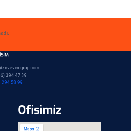
adı.
IŞIM
@zirvevincgrup.com
16) 394 47 39
 294 58 99
Ofisimiz