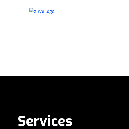
info@zirvevincgrup.com
0(216) 394 47 39
Services