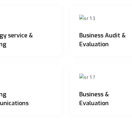
gy service &
Business Audit &
ing
Evaluation
ing
Business &
nications
Evaluation