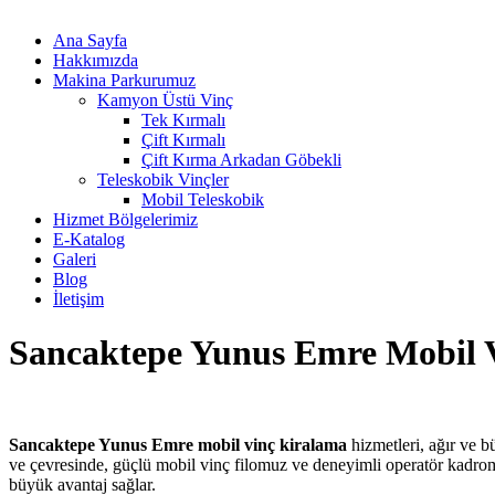
Ana Sayfa
Hakkımızda
Makina Parkurumuz
Kamyon Üstü Vinç
Tek Kırmalı
Çift Kırmalı
Çift Kırma Arkadan Göbekli
Teleskobik Vinçler
Mobil Teleskobik
Hizmet Bölgelerimiz
E-Katalog
Galeri
Blog
İletişim
Sancaktepe Yunus Emre Mobil 
Sancaktepe Yunus Emre mobil vinç kiralama
hizmetleri, ağır ve b
ve çevresinde, güçlü mobil vinç filomuz ve deneyimli operatör kadromu
büyük avantaj sağlar.