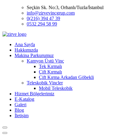
Seçkin Sk. No:3, Orhanlı/Tuzla/İstanbul
info@zirvevincgrup.com
0(216) 394 47 39
0532 294 58 99
Ana Sayfa
Hakkımızda
Makina Parkurumuz
Kamyon Üstü Vinç
Tek Kırmalı
Çift Kırmalı
Çift Kırma Arkadan Göbekli
Teleskobik Vinçler
Mobil Teleskobik
Hizmet Bölgelerimiz
E-Katalog
Galeri
Blog
İletişim