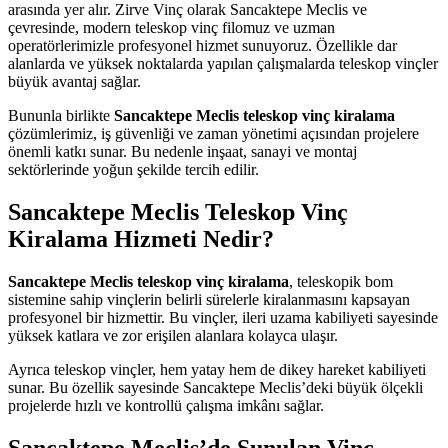
arasında yer alır. Zirve Vinç olarak Sancaktepe Meclis ve
çevresinde, modern teleskop vinç filomuz ve uzman
operatörlerimizle profesyonel hizmet sunuyoruz. Özellikle dar
alanlarda ve yüksek noktalarda yapılan çalışmalarda teleskop vinçler
büyük avantaj sağlar.
Bununla birlikte
Sancaktepe Meclis teleskop vinç kiralama
çözümlerimiz, iş güvenliği ve zaman yönetimi açısından projelere
önemli katkı sunar. Bu nedenle inşaat, sanayi ve montaj
sektörlerinde yoğun şekilde tercih edilir.
Sancaktepe Meclis Teleskop Vinç
Kiralama Hizmeti Nedir?
Sancaktepe Meclis teleskop vinç kiralama
, teleskopik bom
sistemine sahip vinçlerin belirli sürelerle kiralanmasını kapsayan
profesyonel bir hizmettir. Bu vinçler, ileri uzama kabiliyeti sayesinde
yüksek katlara ve zor erişilen alanlara kolayca ulaşır.
Ayrıca teleskop vinçler, hem yatay hem de dikey hareket kabiliyeti
sunar. Bu özellik sayesinde Sancaktepe Meclis’deki büyük ölçekli
projelerde hızlı ve kontrollü çalışma imkânı sağlar.
Sancaktepe Meclis’de Sunulan Vinç