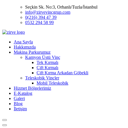
Seçkin Sk. No:3, Orhanlı/Tuzla/İstanbul
info@zirvevincgrup.com
0(216) 394 47 39
0532 294 58 99
Ana Sayfa
Hakkımızda
Makina Parkurumuz
Kamyon Üstü Vinç
Tek Kırmalı
Çift Kırmalı
Çift Kırma Arkadan Göbekli
Teleskobik Vinçler
Mobil Teleskobik
Hizmet Bölgelerimiz
E-Katalog
Galeri
Blog
İletişim