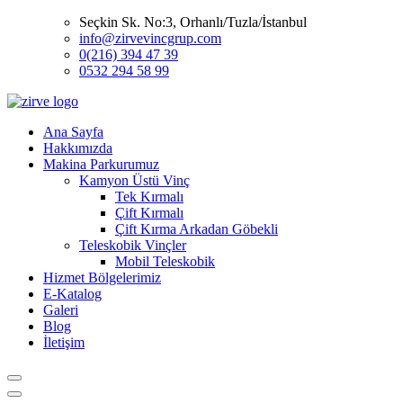
Seçkin Sk. No:3, Orhanlı/Tuzla/İstanbul
info@zirvevincgrup.com
0(216) 394 47 39
0532 294 58 99
Ana Sayfa
Hakkımızda
Makina Parkurumuz
Kamyon Üstü Vinç
Tek Kırmalı
Çift Kırmalı
Çift Kırma Arkadan Göbekli
Teleskobik Vinçler
Mobil Teleskobik
Hizmet Bölgelerimiz
E-Katalog
Galeri
Blog
İletişim