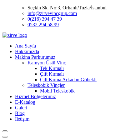
Seçkin Sk. No:3, Orhanlı/Tuzla/İstanbul
info@zirvevincgrup.com
0(216) 394 47 39
0532 294 58 99
Ana Sayfa
Hakkımızda
Makina Parkurumuz
Kamyon Üstü Vinç
Tek Kırmalı
Çift Kırmalı
Çift Kırma Arkadan Göbekli
Teleskobik Vinçler
Mobil Teleskobik
Hizmet Bölgelerimiz
E-Katalog
Galeri
Blog
İletişim