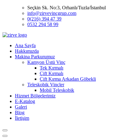
Seçkin Sk. No:3, Orhanlı/Tuzla/İstanbul
info@zirvevincgrup.com
0(216) 394 47 39
0532 294 58 99
Ana Sayfa
Hakkımızda
Makina Parkurumuz
Kamyon Üstü Vinç
Tek Kırmalı
Çift Kırmalı
Çift Kırma Arkadan Göbekli
Teleskobik Vinçler
Mobil Teleskobik
Hizmet Bölgelerimiz
E-Katalog
Galeri
Blog
İletişim