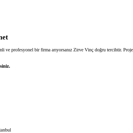
met
li ve profesyonel bir firma arıyorsanız Zirve Vinç doğru tercihtir. Proje
siniz.
tanbul