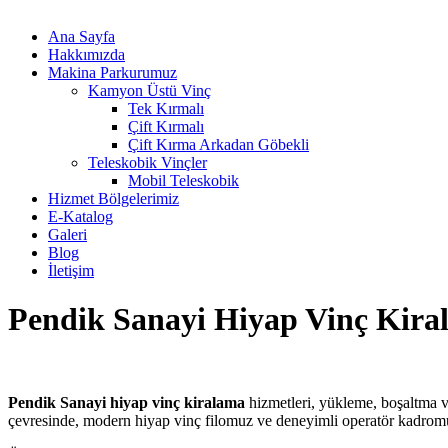
Ana Sayfa
Hakkımızda
Makina Parkurumuz
Kamyon Üstü Vinç
Tek Kırmalı
Çift Kırmalı
Çift Kırma Arkadan Göbekli
Teleskobik Vinçler
Mobil Teleskobik
Hizmet Bölgelerimiz
E-Katalog
Galeri
Blog
İletişim
Pendik Sanayi Hiyap Vinç Kira
Pendik Sanayi hiyap vinç kiralama
hizmetleri, yükleme, boşaltma ve
çevresinde, modern hiyap vinç filomuz ve deneyimli operatör kadromu