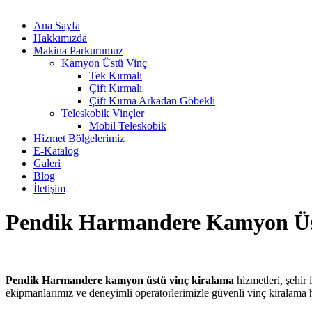
Ana Sayfa
Hakkımızda
Makina Parkurumuz
Kamyon Üstü Vinç
Tek Kırmalı
Çift Kırmalı
Çift Kırma Arkadan Göbekli
Teleskobik Vinçler
Mobil Teleskobik
Hizmet Bölgelerimiz
E-Katalog
Galeri
Blog
İletişim
Pendik Harmandere Kamyon Üs
Pendik Harmandere kamyon üstü vinç kiralama
hizmetleri, şehir
ekipmanlarımız ve deneyimli operatörlerimizle güvenli vinç kiralama hiz