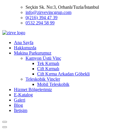
Seçkin Sk. No:3, Orhanlı/Tuzla/İstanbul
info@zirvevincgrup.com
0(216) 394 47 39
0532 294 58 99
Ana Sayfa
Hakkımızda
Makina Parkurumuz
Kamyon Üstü Vinç
Tek Kırmalı
Çift Kırmalı
Çift Kırma Arkadan Göbekli
Teleskobik Vinçler
Mobil Teleskobik
Hizmet Bölgelerimiz
E-Katalog
Galeri
Blog
İletişim