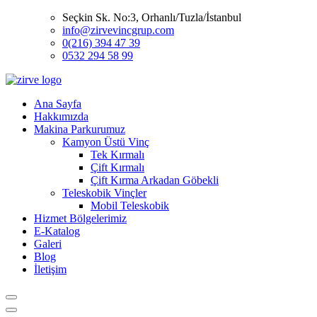
Seçkin Sk. No:3, Orhanlı/Tuzla/İstanbul
info@zirvevincgrup.com
0(216) 394 47 39
0532 294 58 99
Ana Sayfa
Hakkımızda
Makina Parkurumuz
Kamyon Üstü Vinç
Tek Kırmalı
Çift Kırmalı
Çift Kırma Arkadan Göbekli
Teleskobik Vinçler
Mobil Teleskobik
Hizmet Bölgelerimiz
E-Katalog
Galeri
Blog
İletişim