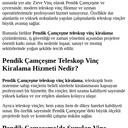
arasında yer alır. Zirve Vinç olarak Pendik Çamçeşme ve
çevresinde, modern teleskop vinç filomuz ve uzman
operatörlerimizle profesyonel hizmet sunuyoruz. Özellikle dar
alanlarda ve yüksek noktalarda yapılan çalışmalarda teleskop vinçler
büyük avantaj sağlar.
Bununla birlikte
Pendik Çamçeşme teleskop vinç kiralama
çözümlerimiz, iş güvenliği ve zaman yönetimi açısından projelere
önemli katkı sunar. Bu nedenle inşaat, sanayi ve montaj
sektörlerinde yoğun şekilde tercih edilir.
Pendik Çamçeşme Teleskop Vinç
Kiralama Hizmeti Nedir?
Pendik Çamçeşme teleskop vinç kiralama
, teleskopik bom
sistemine sahip vinçlerin belirli sürelerle kiralanmasını kapsayan
profesyonel bir hizmettir. Bu vinçler, ileri uzama kabiliyeti sayesinde
yüksek katlara ve zor erişilen alanlara kolayca ulaşır.
Ayrıca teleskop vinçler, hem yatay hem de dikey hareket kabiliyeti
sunar. Bu özellik sayesinde Pendik Çamçeşme’deki büyük ölçekli
projelerde hızlı ve kontrollü çalışma imkânı sağlar.
Pendik Çamçeşme’de Sunulan Vinç