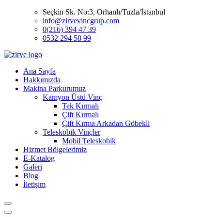
Seçkin Sk. No:3, Orhanlı/Tuzla/İstanbul
info@zirvevincgrup.com
0(216) 394 47 39
0532 294 58 99
Ana Sayfa
Hakkımızda
Makina Parkurumuz
Kamyon Üstü Vinç
Tek Kırmalı
Çift Kırmalı
Çift Kırma Arkadan Göbekli
Teleskobik Vinçler
Mobil Teleskobik
Hizmet Bölgelerimiz
E-Katalog
Galeri
Blog
İletişim