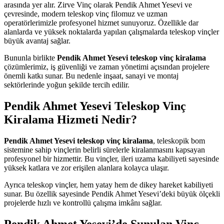
arasında yer alır. Zirve Vinç olarak Pendik Ahmet Yesevi ve
çevresinde, modern teleskop vinç filomuz ve uzman
operatörlerimizle profesyonel hizmet sunuyoruz. Özellikle dar
alanlarda ve yüksek noktalarda yapılan çalışmalarda teleskop vinçler
büyük avantaj sağlar.
Bununla birlikte
Pendik Ahmet Yesevi teleskop vinç kiralama
çözümlerimiz, iş güvenliği ve zaman yönetimi açısından projelere
önemli katkı sunar. Bu nedenle inşaat, sanayi ve montaj
sektörlerinde yoğun şekilde tercih edilir.
Pendik Ahmet Yesevi Teleskop Vinç
Kiralama Hizmeti Nedir?
Pendik Ahmet Yesevi teleskop vinç kiralama
, teleskopik bom
sistemine sahip vinçlerin belirli sürelerle kiralanmasını kapsayan
profesyonel bir hizmettir. Bu vinçler, ileri uzama kabiliyeti sayesinde
yüksek katlara ve zor erişilen alanlara kolayca ulaşır.
Ayrıca teleskop vinçler, hem yatay hem de dikey hareket kabiliyeti
sunar. Bu özellik sayesinde Pendik Ahmet Yesevi’deki büyük ölçekli
projelerde hızlı ve kontrollü çalışma imkânı sağlar.
Pendik Ahmet Yesevi’de Sunulan Vinç