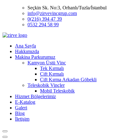
Seçkin Sk. No:3, Orhanlı/Tuzla/İstanbul
info@zirvevincgrup.com
0(216) 394 47 39
0532 294 58 99
Ana Sayfa
Hakkımızda
Makina Parkurumuz
Kamyon Üstü Vinç
Tek Kırmalı
Çift Kırmalı
Çift Kırma Arkadan Göbekli
Teleskobik Vinçler
Mobil Teleskobik
Hizmet Bölgelerimiz
E-Katalog
Galeri
Blog
İletişim