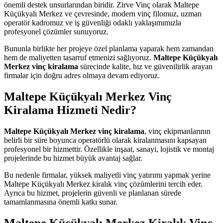
önemli destek unsurlarından biridir. Zirve Vinç olarak Maltepe
Küçükyalı Merkez ve çevresinde, modern vinç filomuz, uzman
operatör kadromuz ve iş güvenliği odaklı yaklaşımımızla
profesyonel çözümler sunuyoruz.
Bununla birlikte her projeye özel planlama yaparak hem zamandan
hem de maliyetten tasarruf etmenizi sağlıyoruz.
Maltepe Küçükyalı
Merkez vinç kiralama
sürecinde kalite, hız ve güvenilirlik arayan
firmalar için doğru adres olmaya devam ediyoruz.
Maltepe Küçükyalı Merkez Vinç
Kiralama Hizmeti Nedir?
Maltepe Küçükyalı Merkez vinç kiralama
, vinç ekipmanlarının
belirli bir süre boyunca operatörlü olarak kiralanmasını kapsayan
profesyonel bir hizmettir. Özellikle inşaat, sanayi, lojistik ve montaj
projelerinde bu hizmet büyük avantaj sağlar.
Bu nedenle firmalar, yüksek maliyetli vinç yatırımı yapmak yerine
Maltepe Küçükyalı Merkez kiralık vinç çözümlerini tercih eder.
Ayrıca bu hizmet, projelerin güvenli ve planlanan sürede
tamamlanmasına önemli katkı sunar.
Maltepe Küçükyalı Merkez Kiralık Vinç