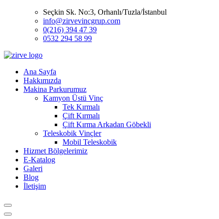
Seçkin Sk. No:3, Orhanlı/Tuzla/İstanbul
info@zirvevincgrup.com
0(216) 394 47 39
0532 294 58 99
Ana Sayfa
Hakkımızda
Makina Parkurumuz
Kamyon Üstü Vinç
Tek Kırmalı
Çift Kırmalı
Çift Kırma Arkadan Göbekli
Teleskobik Vinçler
Mobil Teleskobik
Hizmet Bölgelerimiz
E-Katalog
Galeri
Blog
İletişim