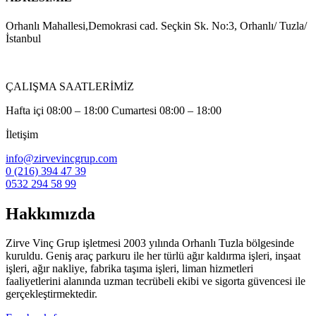
Orhanlı Mahallesi,Demokrasi cad. Seçkin Sk. No:3, Orhanlı/ Tuzla/
İstanbul
ÇALIŞMA SAATLERİMİZ
Hafta içi 08:00 – 18:00 Cumartesi 08:00 – 18:00
İletişim
info@zirvevincgrup.com
0 (216) 394 47 39
0532 294 58 99
Hakkımızda
Zirve Vinç Grup işletmesi 2003 yılında Orhanlı Tuzla bölgesinde
kuruldu. Geniş araç parkuru ile her türlü ağır kaldırma işleri, inşaat
işleri, ağır nakliye, fabrika taşıma işleri, liman hizmetleri
faaliyetlerini alanında uzman tecrübeli ekibi ve sigorta güvencesi ile
gerçekleştirmektedir.