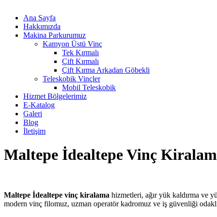
Ana Sayfa
Hakkımızda
Makina Parkurumuz
Kamyon Üstü Vinç
Tek Kırmalı
Çift Kırmalı
Çift Kırma Arkadan Göbekli
Teleskobik Vinçler
Mobil Teleskobik
Hizmet Bölgelerimiz
E-Katalog
Galeri
Blog
İletişim
Maltepe İdealtepe Vinç Kirala
Maltepe İdealtepe vinç kiralama
hizmetleri, ağır yük kaldırma ve yü
modern vinç filomuz, uzman operatör kadromuz ve iş güvenliği odakl