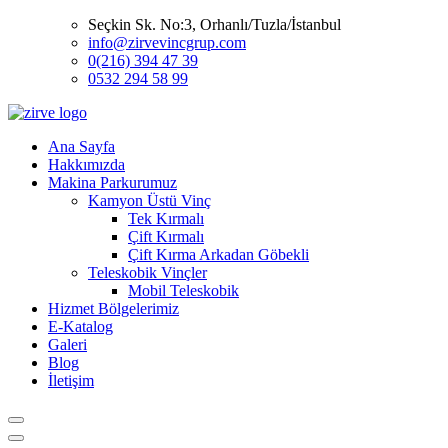
Seçkin Sk. No:3, Orhanlı/Tuzla/İstanbul
info@zirvevincgrup.com
0(216) 394 47 39
0532 294 58 99
Ana Sayfa
Hakkımızda
Makina Parkurumuz
Kamyon Üstü Vinç
Tek Kırmalı
Çift Kırmalı
Çift Kırma Arkadan Göbekli
Teleskobik Vinçler
Mobil Teleskobik
Hizmet Bölgelerimiz
E-Katalog
Galeri
Blog
İletişim