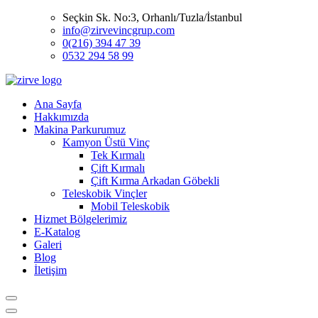
Seçkin Sk. No:3, Orhanlı/Tuzla/İstanbul
info@zirvevincgrup.com
0(216) 394 47 39
0532 294 58 99
Ana Sayfa
Hakkımızda
Makina Parkurumuz
Kamyon Üstü Vinç
Tek Kırmalı
Çift Kırmalı
Çift Kırma Arkadan Göbekli
Teleskobik Vinçler
Mobil Teleskobik
Hizmet Bölgelerimiz
E-Katalog
Galeri
Blog
İletişim