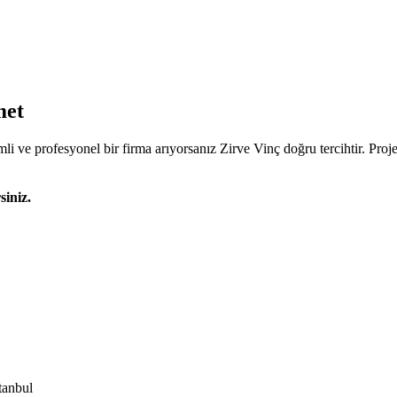
met
li ve profesyonel bir firma arıyorsanız Zirve Vinç doğru tercihtir. Proje
siniz.
tanbul