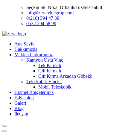
Seçkin Sk. No:3, Orhanlı/Tuzla/İstanbul
info@zirvevincgrup.com
0(216) 394 47 39
0532 294 58 99
Ana Sayfa
Hakkımızda
Makina Parkurumuz
Kamyon Üstü Vinç
Tek Kırmalı
Çift Kırmalı
Çift Kırma Arkadan Göbekli
Teleskobik Vinçler
Mobil Teleskobik
Hizmet Bölgelerimiz
E-Katalog
Galeri
Blog
İletişim