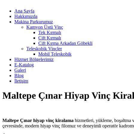
Ana Sayfa
Hakkımızda
Makina Parkurumuz
Kamyon Üstü Vinç
Tek Kırmalı
Çift Kırmalı
Çift Kırma Arkadan Göbekli
Teleskobik Vinçler
Mobil Teleskobik
Hizmet Bölgelerimiz
E-Katalog
Galeri
Blog
İletişim
Maltepe Çınar Hiyap Vinç Kir
Maltepe Çınar hiyap vinç kiralama
hizmetleri, yükleme, boşaltma ve
çevresinde, modern hiyap vinç filomuz ve deneyimli operatör kadromu