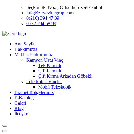
Seçkin Sk. No:3, Orhanlı/Tuzla/İstanbul
info@zirvevincgrup.com
0(216) 394 47 39
0532 294 58 99
Ana Sayfa
Hakkımızda
Makina Parkurumuz
Kamyon Üstü Vinç
Tek Kırmalı
Çift Kırmalı
Çift Kırma Arkadan Göbekli
Teleskobik Vinçler
Mobil Teleskobik
Hizmet Bölgelerimiz
E-Katalog
Galeri
Blog
İletişim