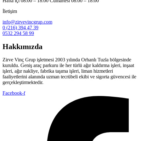
Hafta içi 08:00 – 18:00 Cumartesi 08:00 – 18:00
İletişim
info@zirvevincgrup.com
0 (216) 394 47 39
0532 294 58 99
Hakkımızda
Zirve Vinç Grup işletmesi 2003 yılında Orhanlı Tuzla bölgesinde
kuruldu. Geniş araç parkuru ile her türlü ağır kaldırma işleri, inşaat
işleri, ağır nakliye, fabrika taşıma işleri, liman hizmetleri
faaliyetlerini alanında uzman tecrübeli ekibi ve sigorta güvencesi ile
gerçekleştirmektedir.
Facebook-f