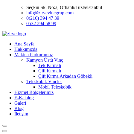
Seçkin Sk. No:3, Orhanlı/Tuzla/İstanbul
info@zirvevincgrup.com
0(216) 394 47 39
0532 294 58 99
Ana Sayfa
Hakkımızda
Makina Parkurumuz
Kamyon Üstü Vinç
Tek Kırmalı
Çift Kırmalı
Çift Kırma Arkadan Göbekli
Teleskobik Vinçler
Mobil Teleskobik
Hizmet Bölgelerimiz
E-Katalog
Galeri
Blog
İletişim