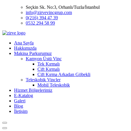
Seçkin Sk. No:3, Orhanlı/Tuzla/İstanbul
info@zirvevincgrup.com
0(216) 394 47 39
0532 294 58 99
Ana Sayfa
Hakkımızda
Makina Parkurumuz
Kamyon Üstü Vinç
Tek Kırmalı
Çift Kırmalı
Çift Kırma Arkadan Göbekli
Teleskobik Vinçler
Mobil Teleskobik
Hizmet Bölgelerimiz
E-Katalog
Galeri
Blog
İletişim