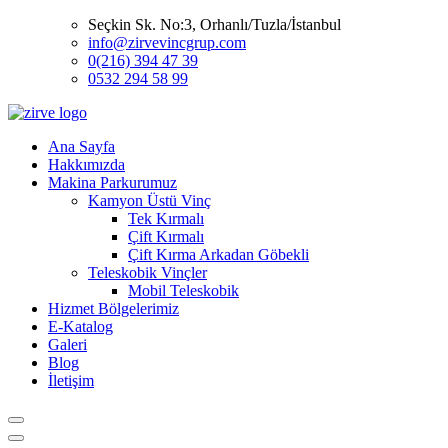
Seçkin Sk. No:3, Orhanlı/Tuzla/İstanbul
info@zirvevincgrup.com
0(216) 394 47 39
0532 294 58 99
Ana Sayfa
Hakkımızda
Makina Parkurumuz
Kamyon Üstü Vinç
Tek Kırmalı
Çift Kırmalı
Çift Kırma Arkadan Göbekli
Teleskobik Vinçler
Mobil Teleskobik
Hizmet Bölgelerimiz
E-Katalog
Galeri
Blog
İletişim