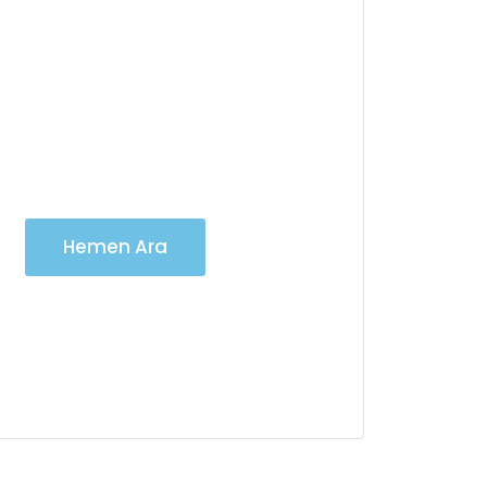
Vinç Kiralama
Hizmetlerimiz için
7/24 iletişime
geçebilirsiniz
Hemen Ara