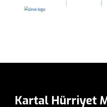
info@zirvevincgrup.com
0(216) 394 47 39
Kartal Hürriyet 