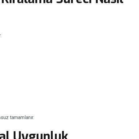
.
suz tamamlanır.
sal Uygunluk