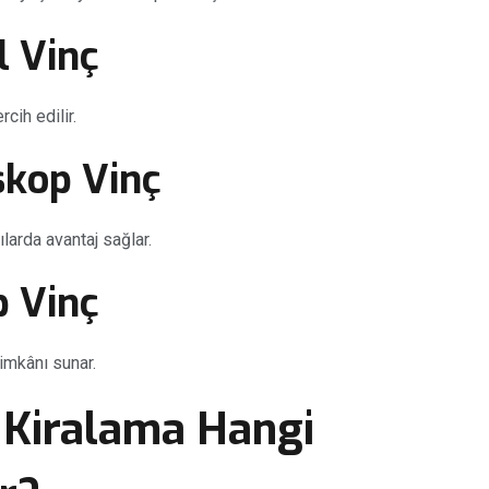
l Vinç
cih edilir.
skop Vinç
arda avantaj sağlar.
p Vinç
imkânı sunar.
 Kiralama Hangi