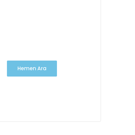
Vinç Kiralama
Hizmetlerimiz için
7/24 iletişime
geçebilirsiniz
Hemen Ara