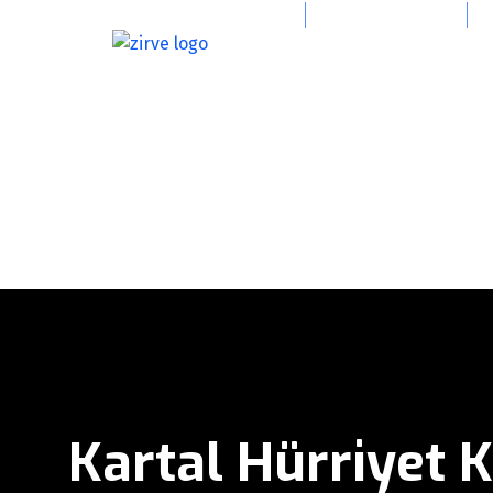
info@zirvevincgrup.com
0(216) 394 47 39
Kartal Hürriyet